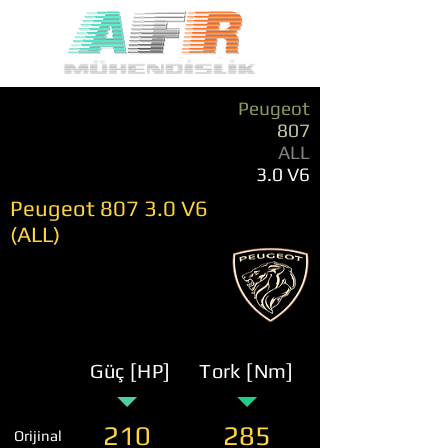
Peugeot
807
ALL
3.0 V6
Peugeot 807 3.0 V6
(ALL)
Güç [HP]
Tork [Nm]
210
285
Orijinal