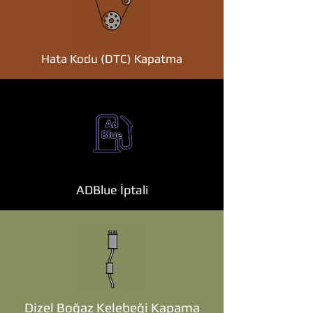
Hata Kodu (DTC) Kapatma
ADBlue İptali
Dizel Boğaz Kelebeği Kapama