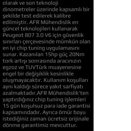
olarak ve son teknoloji
dinometreler üzerinde kapsamlı bir
şekilde test edilerek kalibre
edilmiştir. AFR Mühendislik en
güncel teknolojileri kullanarak
Peugeot 807 3.0 V6 için güvenlik
sınırları çerçevesinde mümkün olan
en iyi chip tuning uygulamasını
sunar. Kazanılan 15hp güç 20Nm
tork artışı sonrasında aracınızın
egzoz ve TUVTürk muayenesine
engel bir değişiklik kesinlikle
oluşmayacaktır. Kullanım koşulları
aynı kaldığı sürece yakıt sarfiyatı
azalmaktadır.AFR Mühendislik'ten
yaptırdığınız chip tuning işlemleri
15 gün koşulsuz para iade garantisi
kapsamındadır. Ayrıca ömür boyu
istediğiniz zaman ücretsiz orijinale
dönme garantimiz mevcuttur.