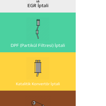
EGR İptali
DPF (Partikül Filtresi) İptali
Katalitik Konvertör İptali