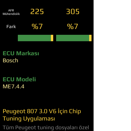
225
305
AFR
Mühendislik
%7
%7
Fark
ECU Markası
Bosch
ECU Modeli
ME7.4.4
Peugeot 807 3.0 V6 İçin Chip
Tuning Uygulaması
Tüm Peugeot tuning dosyaları özel