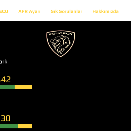
 ECU
AFR Ayarı
Sık Sorulanlar
Hakkımızda
ark
42
30