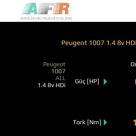
Peugeot 1007 1.4 8v HDi
Peugeot
Or
1007
ALL
Güç [HP]
1.4 8v HDi
Tork [Nm]