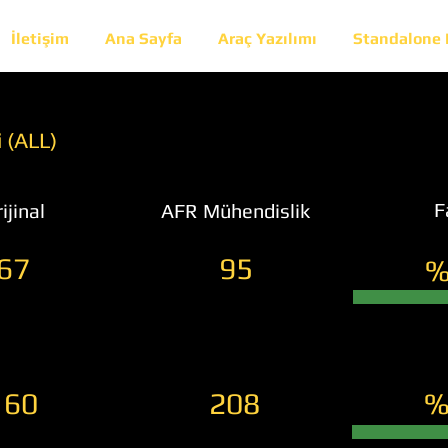
İletişim
Ana Sayfa
Araç Yazılımı
Standalone
 (ALL)
F
ijinal
AFR Mühendislik
67
95
%
160
208
%