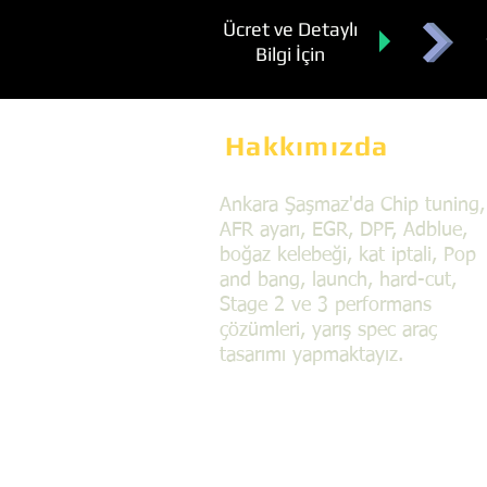
Ücret ve Detaylı
Bilgi İçin
Hakkımızda
Ankara Şaşmaz'da Chip tuning,
AFR ayarı, EGR, DPF, Adblue,
boğaz kelebeği, kat iptali, Pop
and bang, launch, hard-cut,
Stage 2 ve 3 performans
çözümleri, yarış spec araç
tasarımı yapmaktayız.