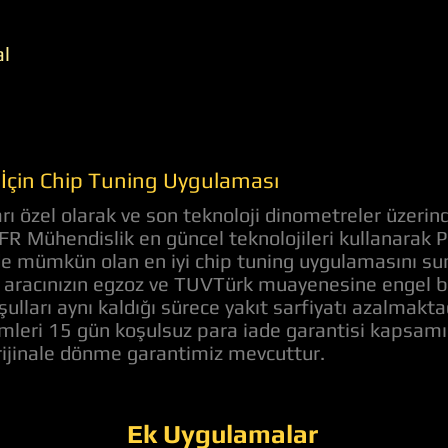
al
İçin Chip Tuning Uygulaması
 özel olarak ve son teknoloji dinometreler üzerind
 AFR Mühendislik en güncel teknolojileri kullanarak
nde mümkün olan en iyi chip tuning uygulamasını s
aracınızın egzoz ve TUVTürk muayenesine engel bir 
ulları aynı kaldığı sürece yakıt sarfiyatı azalmakt
lemleri 15 gün koşulsuz para iade garantisi kapsam
orijinale dönme garantimiz mevcuttur.
Ek Uygulamalar