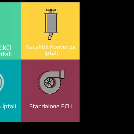
Katalitik Konvertör
ikül
İptali
ptali
 İptali
Standalone ECU