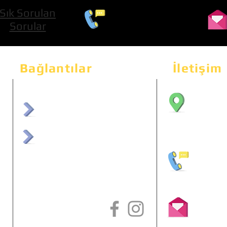
Sık Sorulan
0 534 322 74 01
Sorular
Bağlantılar
İletişim
Bahçeka
Sit. 2
afrmuhendislik.com
Etimes
afrchiptuning.com
+90 (5
info@a