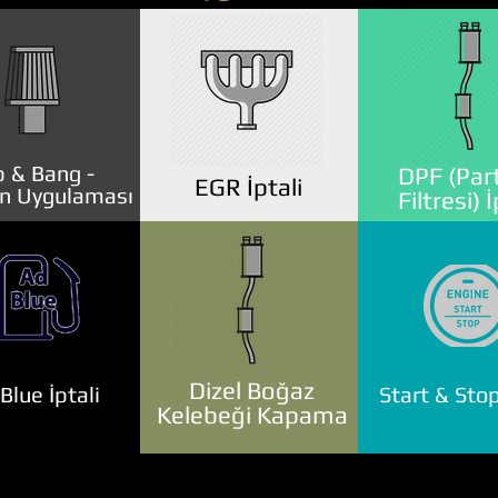
 & Bang -
DPF (Part
EGR İptali
n Uygulaması
Filtresi) İ
Dizel Boğaz
lue İptali
Start & Stop
Kelebeği Kapama