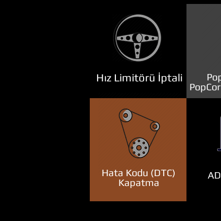
Hız Limitörü İptali
Pop
PopCor
Hata Kodu (DTC)
ADB
Kapatma