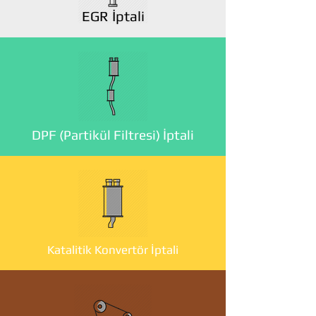
EGR İptali
DPF (Partikül Filtresi) İptali
Katalitik Konvertör İptali