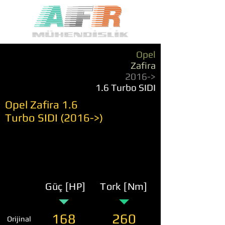
Opel
Zafira
2016->
1.6 Turbo SIDI
Opel Zafira 1.6
Turbo SIDI (2016->)
Güç [HP]
Tork [Nm]
168
260
Orijinal