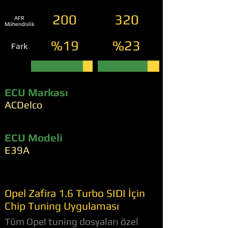
200
320
AFR
Mühendislik
%19
%23
Fark
ECU Markası
ACDelco
ECU Modeli
E39A
Opel Zafira 1.6 Turbo SIDI İçin
Chip Tuning Uygulaması
Tüm Opel tuning dosyaları özel