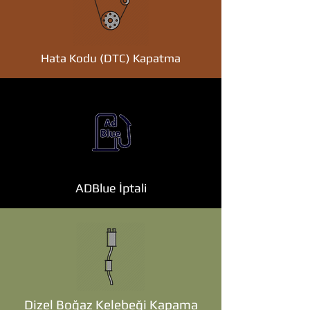
Hata Kodu (DTC) Kapatma
ADBlue İptali
Dizel Boğaz Kelebeği Kapama