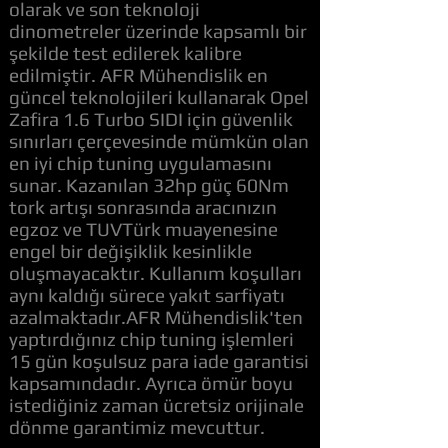
olarak ve son teknoloji
dinometreler üzerinde kapsamlı bir
şekilde test edilerek kalibre
edilmiştir. AFR Mühendislik en
güncel teknolojileri kullanarak Opel
Zafira 1.6 Turbo SIDI için güvenlik
sınırları çerçevesinde mümkün olan
en iyi chip tuning uygulamasını
sunar. Kazanılan 32hp güç 60Nm
tork artışı sonrasında aracınızın
egzoz ve TUVTürk muayenesine
engel bir değişiklik kesinlikle
oluşmayacaktır. Kullanım koşulları
aynı kaldığı sürece yakıt sarfiyatı
azalmaktadır.AFR Mühendislik'ten
yaptırdığınız chip tuning işlemleri
15 gün koşulsuz para iade garantisi
kapsamındadır. Ayrıca ömür boyu
istediğiniz zaman ücretsiz orijinale
dönme garantimiz mevcuttur.