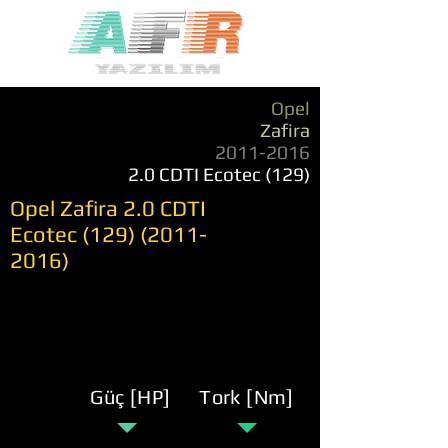
Opel
Zafira
2011-2016
2.0 CDTI Ecotec (129)
Opel Zafira 2.0 CDTI
Ecotec
(129) (2011-
2016)
Güç [HP]
Tork [Nm]