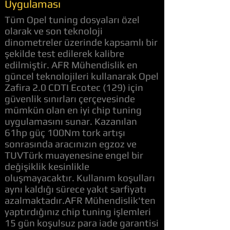
Uygulaması
Tüm Opel tuning dosyaları özel
olarak ve son teknoloji
dinometreler üzerinde kapsamlı bir
şekilde test edilerek kalibre
edilmiştir. AFR Mühendislik en
güncel teknolojileri kullanarak Opel
Zafira 2.0 CDTI Ecotec (129) için
güvenlik sınırları çerçevesinde
mümkün olan en iyi chip tuning
uygulamasını sunar. Kazanılan
61hp güç 100Nm tork artışı
sonrasında aracınızın egzoz ve
TUVTürk muayenesine engel bir
değişiklik kesinlikle
oluşmayacaktır. Kullanım koşulları
aynı kaldığı sürece yakıt sarfiyatı
azalmaktadır.AFR Mühendislik'ten
yaptırdığınız chip tuning işlemleri
15 gün koşulsuz para iade garantisi