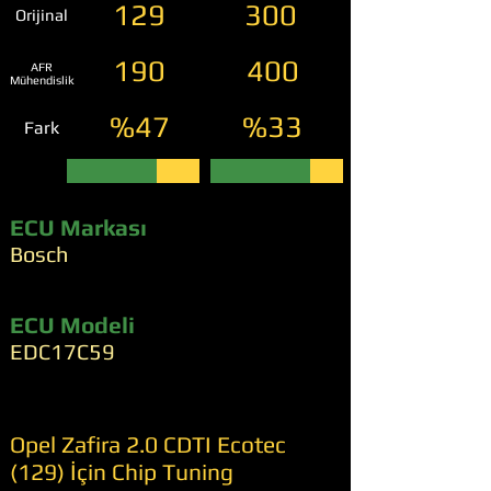
129
300
Orijinal
190
400
AFR
Mühendislik
%47
%33
Fark
ECU Markası
Bosch
ECU Modeli
EDC17C59
Opel Zafira 2.0 CDTI Ecotec
(129) İçin Chip Tuning