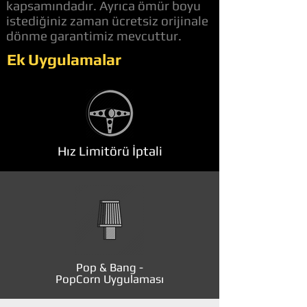
kapsamındadır. Ayrıca ömür boyu
istediğiniz zaman ücretsiz orijinale
dönme garantimiz mevcuttur.
Ek Uygulamalar
Hız Limitörü İptali
Pop & Bang -
PopCorn Uygulaması