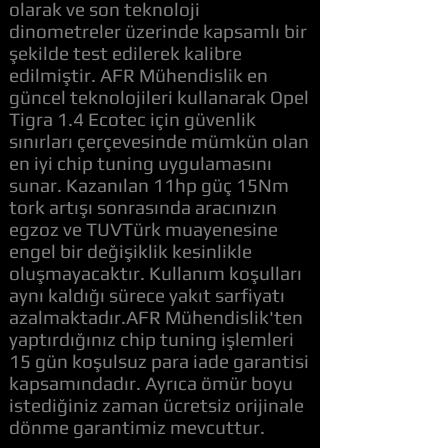
olarak ve son teknoloji
dinometreler üzerinde kapsamlı bir
şekilde test edilerek kalibre
edilmiştir. AFR Mühendislik en
güncel teknolojileri kullanarak Opel
Tigra 1.4 Ecotec için güvenlik
sınırları çerçevesinde mümkün olan
en iyi chip tuning uygulamasını
sunar. Kazanılan 11hp güç 15Nm
tork artışı sonrasında aracınızın
egzoz ve TUVTürk muayenesine
engel bir değişiklik kesinlikle
oluşmayacaktır. Kullanım koşulları
aynı kaldığı sürece yakıt sarfiyatı
azalmaktadır.AFR Mühendislik'ten
yaptırdığınız chip tuning işlemleri
15 gün koşulsuz para iade garantisi
kapsamındadır. Ayrıca ömür boyu
istediğiniz zaman ücretsiz orijinale
dönme garantimiz mevcuttur.