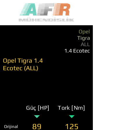
Opel
Tigra
ALL
1.4 Ecotec
Opel Tigra 1.4
Ecotec (ALL)
Güç [HP]
Tork [Nm]
89
125
Orijinal