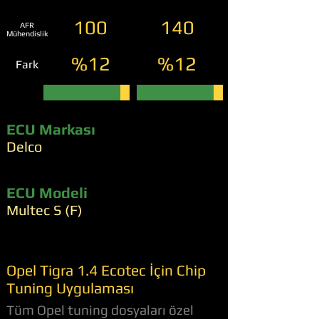
100
140
AFR
Mühendislik
%12
%12
Fark
ECU Markası
Delco
ECU Modeli
Multec S (F)
Opel Tigra 1.4 Ecotec İçin Chip
Tuning Uygulaması
Tüm Opel tuning dosyaları özel