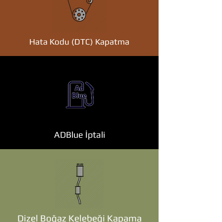
Hata Kodu (DTC) Kapatma
ADBlue İptali
Dizel Boğaz Kelebeği Kapama