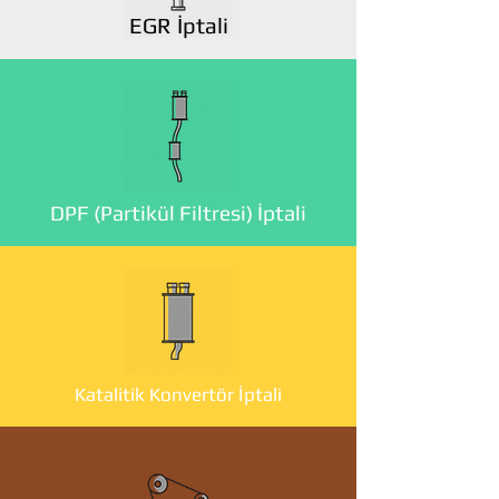
EGR İptali
DPF (Partikül Filtresi) İptali
Katalitik Konvertör İptali