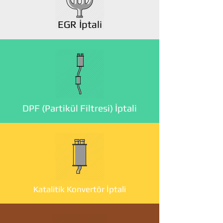
EGR İptali
DPF (Partikül Filtresi) İptali
Katalitik Konvertör İptali