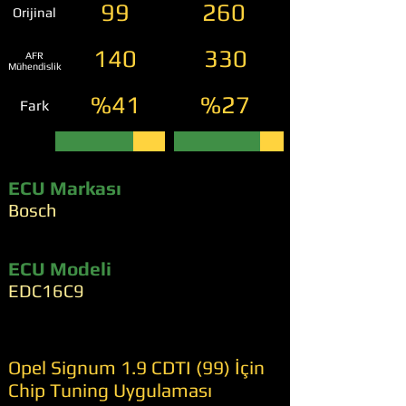
99
260
Orijinal
140
330
AFR
Mühendislik
%41
%27
Fark
ECU Markası
Bosch
ECU Modeli
EDC16C9
Opel Signum 1.9 CDTI (99) İçin
Chip Tuning Uygulaması