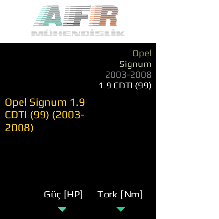
Opel
Signum
2003-2008
1.9 CDTI (99)
Opel Signum 1.9
CDTI
(99) (2003-
2008)
Güç [HP]
Tork [Nm]