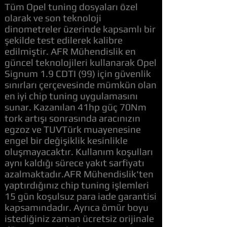
Tüm Opel tuning dosyaları özel
olarak ve son teknoloji
dinometreler üzerinde kapsamlı bir
şekilde test edilerek kalibre
edilmiştir. AFR Mühendislik en
güncel teknolojileri kullanarak Opel
Signum 1.9 CDTI (99) için güvenlik
sınırları çerçevesinde mümkün olan
en iyi chip tuning uygulamasını
sunar. Kazanılan 41hp güç 70Nm
tork artışı sonrasında aracınızın
egzoz ve TUVTürk muayenesine
engel bir değişiklik kesinlikle
oluşmayacaktır. Kullanım koşulları
aynı kaldığı sürece yakıt sarfiyatı
azalmaktadır.AFR Mühendislik'ten
yaptırdığınız chip tuning işlemleri
15 gün koşulsuz para iade garantisi
kapsamındadır. Ayrıca ömür boyu
istediğiniz zaman ücretsiz orijinale