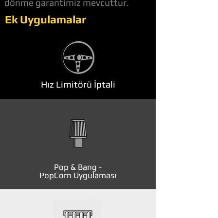
dönme garantimiz mevcuttur.
Ek Uygulamalar
Hız Limitörü İptali
Pop & Bang -
PopCorn Uygulaması