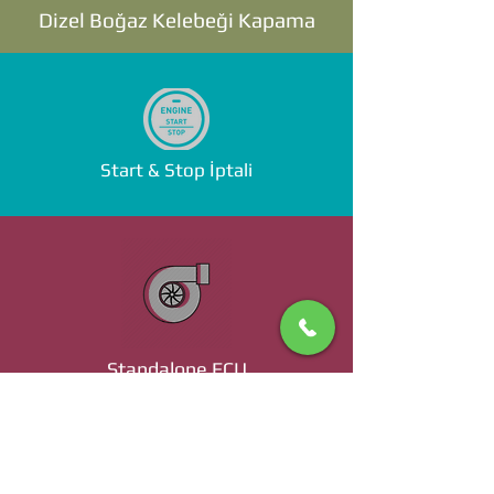
Dizel Boğaz Kelebeği Kapama
Start & Stop İptali
Standalone ECU
Ücret ve Detaylı Bilgi İçin