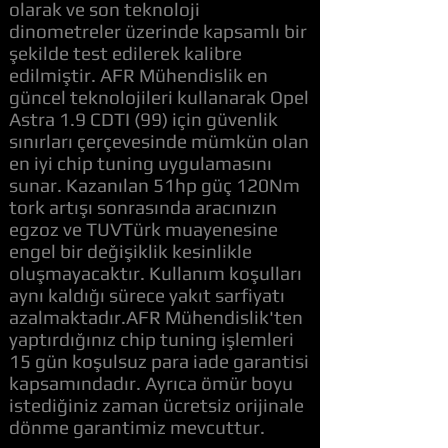
olarak ve son teknoloji
dinometreler üzerinde kapsamlı bir
şekilde test edilerek kalibre
edilmiştir. AFR Mühendislik en
güncel teknolojileri kullanarak Opel
Astra 1.9 CDTI (99) için güvenlik
sınırları çerçevesinde mümkün olan
en iyi chip tuning uygulamasını
sunar. Kazanılan 51hp güç 120Nm
tork artışı sonrasında aracınızın
egzoz ve TUVTürk muayenesine
engel bir değişiklik kesinlikle
oluşmayacaktır. Kullanım koşulları
aynı kaldığı sürece yakıt sarfiyatı
azalmaktadır.AFR Mühendislik'ten
yaptırdığınız chip tuning işlemleri
15 gün koşulsuz para iade garantisi
kapsamındadır. Ayrıca ömür boyu
istediğiniz zaman ücretsiz orijinale
dönme garantimiz mevcuttur.