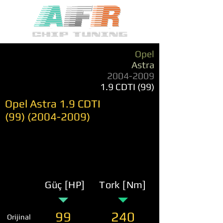
Opel
Astra
2004-2009
1.9 CDTI (99)
Opel Astra 1.9 CDTI
(99) (2004-2009)
Güç [HP]
Tork [Nm]
99
240
Orijinal