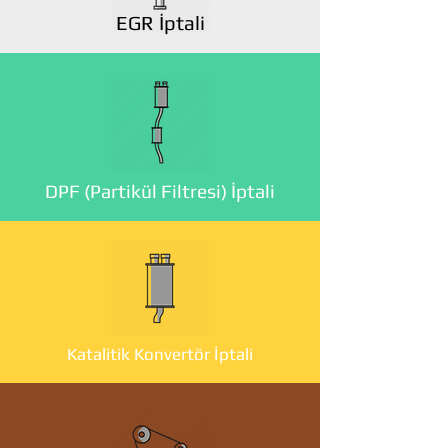
EGR İptali
DPF (Partikül Filtresi) İptali
Katalitik Konvertör İptali