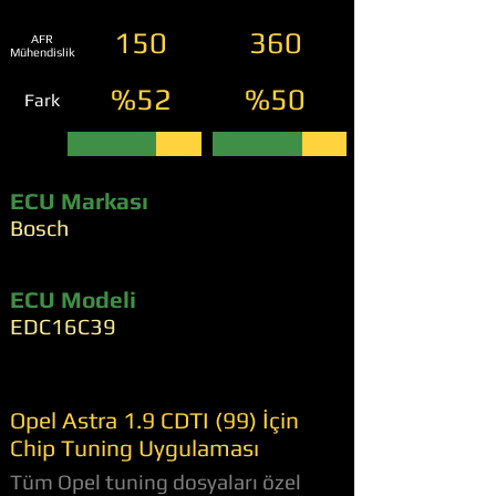
150
360
AFR
Mühendislik
%52
%50
Fark
ECU Markası
Bosch
ECU Modeli
EDC16C39
Opel Astra 1.9 CDTI (99) İçin
Chip Tuning Uygulaması
Tüm Opel tuning dosyaları özel