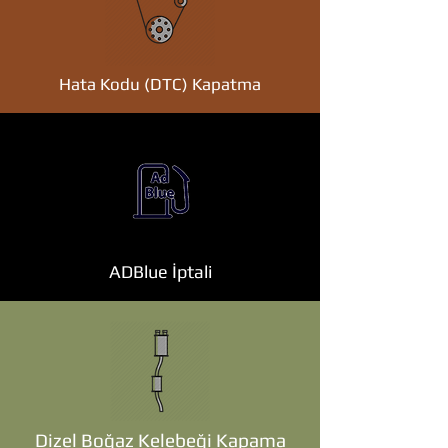
Hata Kodu (DTC) Kapatma
ADBlue İptali
Dizel Boğaz Kelebeği Kapama