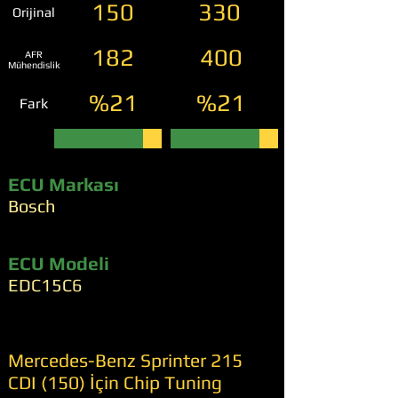
150
330
Orijinal
182
400
AFR
Mühendislik
%21
%21
Fark
ECU Markası
Bosch
ECU Modeli
EDC15C6
Mercedes-Benz Sprinter 215
CDI (150) İçin Chip Tuning