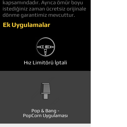
kapsamındadır. Ayrıca ömür boyu
istediğiniz zaman ücretsiz orijinale
dönme garantimiz mevcuttur.
Ek Uygulamalar
Hız Limitörü İptali
Pop & Bang -
PopCorn Uygulaması