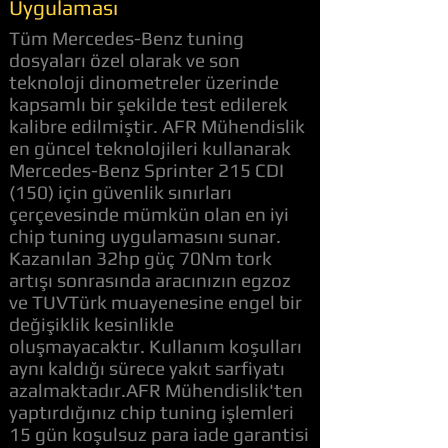
Uygulaması
Tüm Mercedes-Benz tuning
dosyaları özel olarak ve son
teknoloji dinometreler üzerinde
kapsamlı bir şekilde test edilerek
kalibre edilmiştir. AFR Mühendislik
en güncel teknolojileri kullanarak
Mercedes-Benz Sprinter 215 CDI
(150) için güvenlik sınırları
çerçevesinde mümkün olan en iyi
chip tuning uygulamasını sunar.
Kazanılan 32hp güç 70Nm tork
artışı sonrasında aracınızın egzoz
ve TUVTürk muayenesine engel bir
değişiklik kesinlikle
oluşmayacaktır. Kullanım koşulları
aynı kaldığı sürece yakıt sarfiyatı
azalmaktadır.AFR Mühendislik'ten
yaptırdığınız chip tuning işlemleri
15 gün koşulsuz para iade garantisi