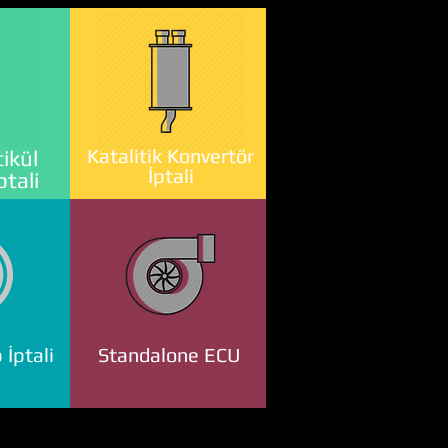
Katalitik Konvertör
ikül
İptali
ptali
 İptali
Standalone ECU