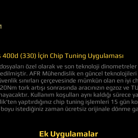
1
 400d (330) İçin Chip Tuning Uygulaması
syaları özel olarak ve son teknoloji dinometreler
e edilmiştir. AFR Mühendislik en güncel teknolojile
venlik sınırları çerçevesinde mümkün olan en iyi c
120Nm tork artışı sonrasında aracınızın egzoz ve
mayacaktır. Kullanım koşulları aynı kaldığı sürece ya
'ten yaptırdığınız chip tuning işlemleri 15 gün ko
boyu istediğiniz zaman ücretsiz orijinale dönme g
Ek Uygulamalar