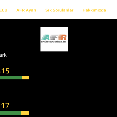
 ECU
AFR Ayarı
Sık Sorulanlar
Hakkımızda
ark
15
17