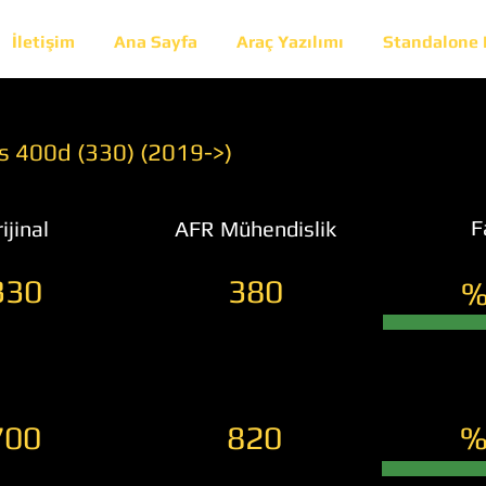
İletişim
Ana Sayfa
Araç Yazılımı
Standalone
s 400d (330) (2019->)
F
ijinal
AFR Mühendislik
330
380
%
700
820
%