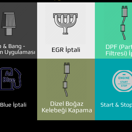
 & Bang -
DPF (Part
EGR İptali
n Uygulaması
Filtresi) İ
Dizel Boğaz
lue İptali
Start & Stop
Kelebeği Kapama