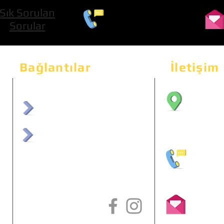
Sık Sorulan
0 534 322 74 01
Sorular
Bağlantılar
İletişim
Bahçeka
Sit. 2
afrmuhendislik.com
Etimes
afrchiptuning.com
+90 (5
info@a