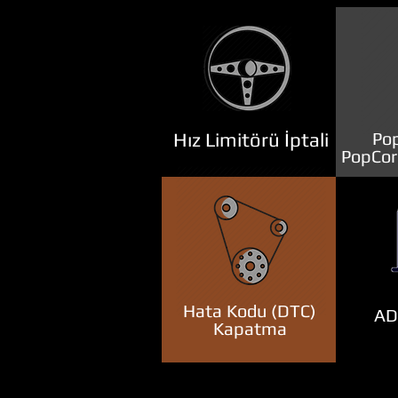
Hız Limitörü İptali
Pop
PopCor
Hata Kodu (DTC)
ADB
Kapatma