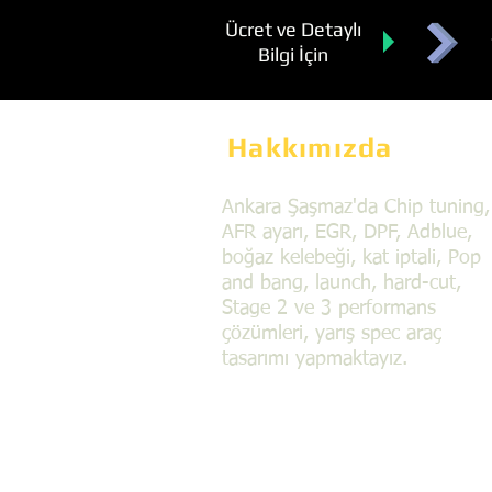
Ücret ve Detaylı
Bilgi İçin
Hakkımızda
Ankara Şaşmaz'da Chip tuning,
AFR ayarı, EGR, DPF, Adblue,
boğaz kelebeği, kat iptali, Pop
and bang, launch, hard-cut,
Stage 2 ve 3 performans
çözümleri, yarış spec araç
tasarımı yapmaktayız.