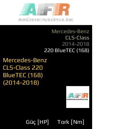
Mercedes-Benz
CLS-Class
2014-2018
220 BlueTEC (168)
Mercedes-Benz
CLS-Class 220
BlueTEC
(168)
(2014-2018)
Güç [HP]
Tork [Nm]