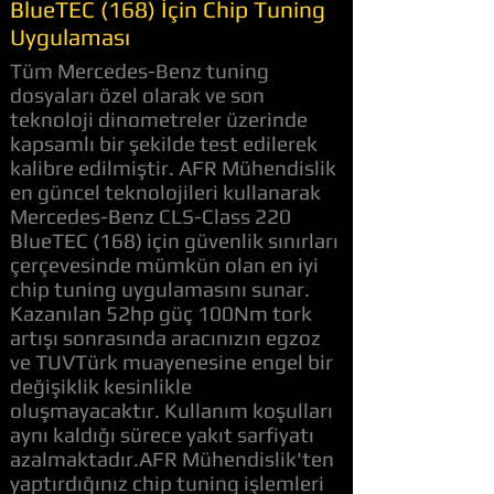
BlueTEC (168) İçin Chip Tuning
Uygulaması
Tüm Mercedes-Benz tuning
dosyaları özel olarak ve son
teknoloji dinometreler üzerinde
kapsamlı bir şekilde test edilerek
kalibre edilmiştir. AFR Mühendislik
en güncel teknolojileri kullanarak
Mercedes-Benz CLS-Class 220
BlueTEC (168) için güvenlik sınırları
çerçevesinde mümkün olan en iyi
chip tuning uygulamasını sunar.
Kazanılan 52hp güç 100Nm tork
artışı sonrasında aracınızın egzoz
ve TUVTürk muayenesine engel bir
değişiklik kesinlikle
oluşmayacaktır. Kullanım koşulları
aynı kaldığı sürece yakıt sarfiyatı
azalmaktadır.AFR Mühendislik'ten
yaptırdığınız chip tuning işlemleri