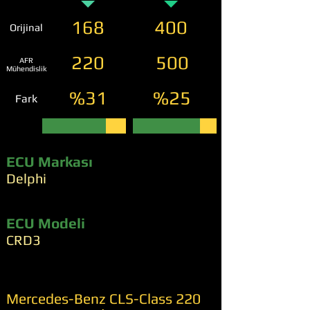
168
400
Orijinal
220
500
AFR
Mühendislik
%31
%25
Fark
ECU Markası
Delphi
ECU Modeli
CRD3
Mercedes-Benz CLS-Class 220