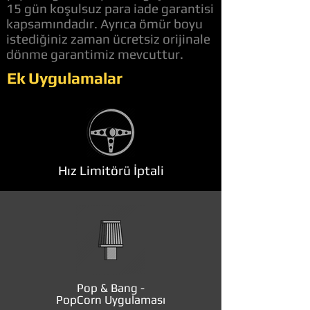
15 gün koşulsuz para iade garantisi
kapsamındadır. Ayrıca ömür boyu
istediğiniz zaman ücretsiz orijinale
dönme garantimiz mevcuttur.
Ek Uygulamalar
Hız Limitörü İptali
Pop & Bang -
PopCorn Uygulaması