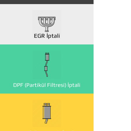
EGR İptali
DPF (Partikül Filtresi) İptali