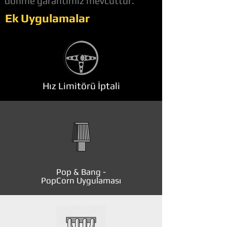
dönme garantimiz mevcuttur.
Ek Uygulamalar
Hız Limitörü İptali
Pop & Bang -
PopCorn Uygulaması