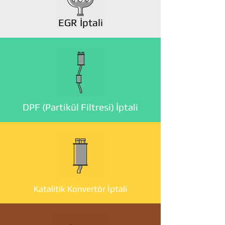
EGR İptali
DPF (Partikül Filtresi) İptali
Katalitik Konvertör İptali