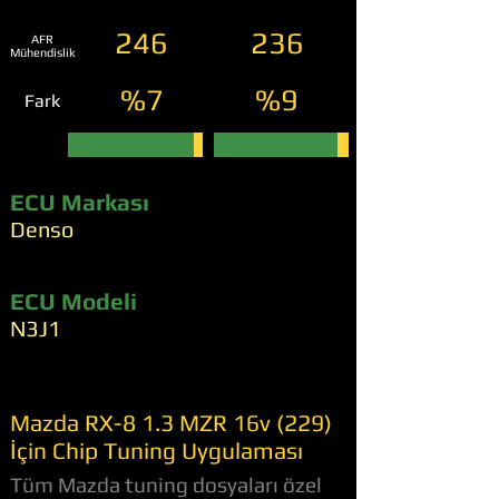
246
236
AFR
Mühendislik
%7
%9
Fark
ECU Markası
Denso
ECU Modeli
N3J1
Mazda RX-8 1.3 MZR 16v (229)
İçin Chip Tuning Uygulaması
Tüm Mazda tuning dosyaları özel