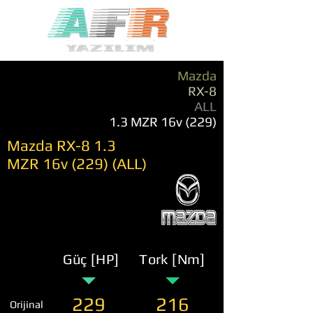
Mazda
RX-8
ALL
1.3 MZR 16v (229)
Mazda RX-8 1.3
MZR 16v (229) (ALL)
Güç [HP]
Tork [Nm]
229
216
Orijinal