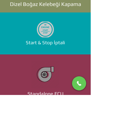
Dizel Boğaz Kelebeği Kapama
Start & Stop İptali
Standalone ECU
Ücret ve Detaylı Bilgi İçin