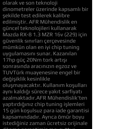
olarak ve son teknoloji
dinometreler üzerinde kapsamlı bir
şekilde test edilerek kalibre
edilmiştir. AFR Mühendislik en
güncel teknolojileri kullanarak
Mazda RX-8 1.3 MZR 16v (229) için
güvenlik sınırları çerçevesinde
mümkün olan en iyi chip tuning
uygulamasını sunar. Kazanılan
17hp güç 20Nm tork artışı
sonrasında aracınızın egzoz ve
TUVTürk muayenesine engel bir
değişiklik kesinlikle
oluşmayacaktır. Kullanım koşulları
aynı kaldığı sürece yakıt sarfiyatı
azalmaktadır.AFR Mühendislik'ten
yaptırdığınız chip tuning işlemleri
15 gün koşulsuz para iade garantisi
kapsamındadır. Ayrıca ömür boyu
istediğiniz zaman ücretsiz orijinale