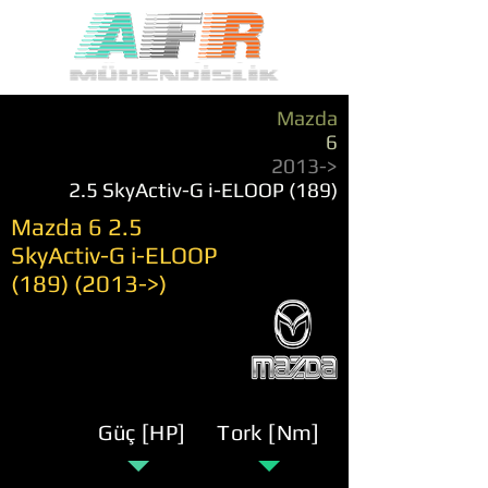
Mazda
6
2013->
2.5 SkyActiv-G i-ELOOP (189)
Mazda 6 2.5
SkyActiv-G i-ELOOP
(189) (2013
->)
Güç [HP]
Tork [Nm]