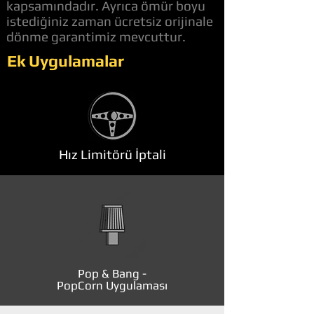
kapsamındadır. Ayrıca ömür boyu
istediğiniz zaman ücretsiz orijinale
dönme garantimiz mevcuttur.
Ek Uygulamalar
Hız Limitörü İptali
Pop & Bang -
PopCorn Uygulaması