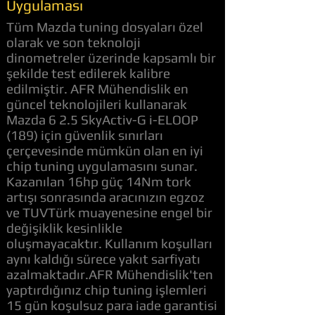
Uygulaması
Tüm Mazda tuning dosyaları özel
olarak ve son teknoloji
dinometreler üzerinde kapsamlı bir
şekilde test edilerek kalibre
edilmiştir. AFR Mühendislik en
güncel teknolojileri kullanarak
Mazda 6 2.5 SkyActiv-G i-ELOOP
(189) için güvenlik sınırları
çerçevesinde mümkün olan en iyi
chip tuning uygulamasını sunar.
Kazanılan 16hp güç 14Nm tork
artışı sonrasında aracınızın egzoz
ve TUVTürk muayenesine engel bir
değişiklik kesinlikle
oluşmayacaktır. Kullanım koşulları
aynı kaldığı sürece yakıt sarfiyatı
azalmaktadır.AFR Mühendislik'ten
yaptırdığınız chip tuning işlemleri
15 gün koşulsuz para iade garantisi