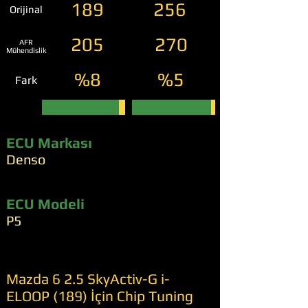
189
256
Orijinal
205
270
AFR
Mühendislik
%8
%5
Fark
ECU Markası
Denso
ECU Modeli
P5
Mazda 6 2.5 SkyActiv-G i-
ELOOP (189) İçin Chip Tuning