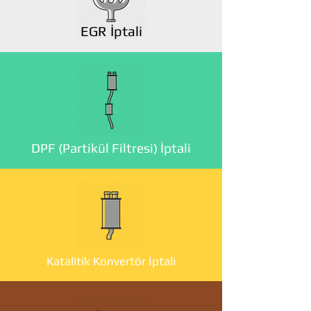
EGR İptali
DPF (Partikül Filtresi) İptali
Katalitik Konvertör İptali