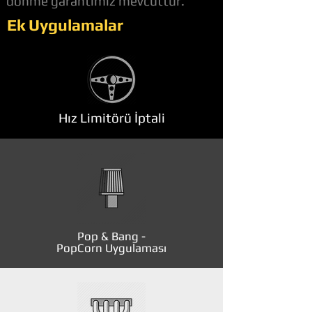
dönme garantimiz mevcuttur.
Ek Uygulamalar
Hız Limitörü İptali
Pop & Bang -
PopCorn Uygulaması