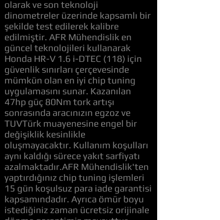
olarak ve son teknoloji
dinometreler üzerinde kapsamlı bir
şekilde test edilerek kalibre
edilmiştir. AFR Mühendislik en
güncel teknolojileri kullanarak
Honda HR-V 1.6 i-DTEC (118) için
güvenlik sınırları çerçevesinde
mümkün olan en iyi chip tuning
uygulamasını sunar. Kazanılan
47hp güç 80Nm tork artışı
sonrasında aracınızın egzoz ve
TUVTürk muayenesine engel bir
değişiklik kesinlikle
oluşmayacaktır. Kullanım koşulları
aynı kaldığı sürece yakıt sarfiyatı
azalmaktadır.AFR Mühendislik'ten
yaptırdığınız chip tuning işlemleri
15 gün koşulsuz para iade garantisi
kapsamındadır. Ayrıca ömür boyu
istediğiniz zaman ücretsiz orijinale