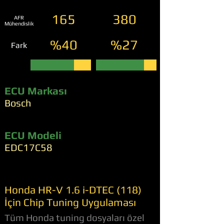
165
380
AFR
Mühendislik
%40
%27
Fark
ECU Markası
Bosch
ECU Modeli
EDC17C58
Honda HR-V 1.6 i-DTEC (118)
İçin Chip Tuning Uygulaması
Tüm Honda tuning dosyaları özel