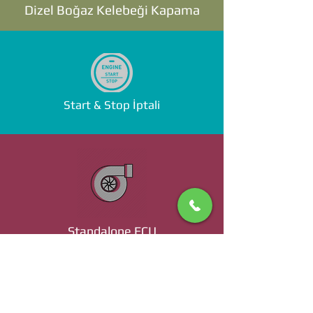
Dizel Boğaz Kelebeği Kapama
Start & Stop İptali
Standalone ECU
Ücret ve Detaylı Bilgi İçin