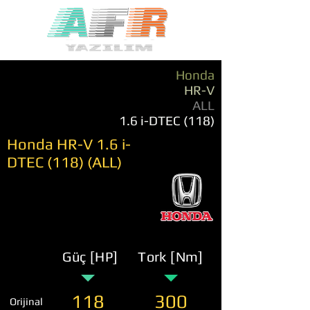
Honda
HR-V
ALL
1.6 i-DTEC (118)
Honda HR-V 1.6 i-
DTEC (118) (ALL)
Güç [HP]
Tork [Nm]
118
300
Orijinal