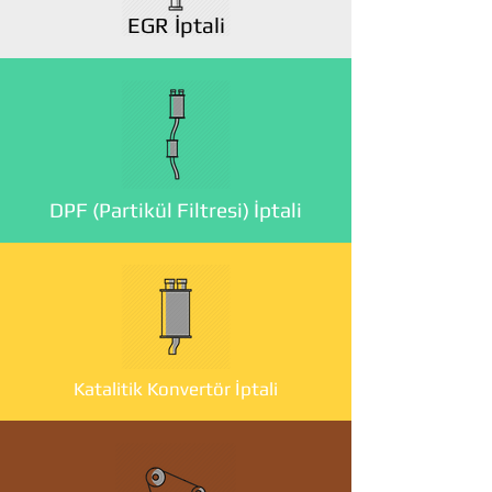
EGR İptali
DPF (Partikül Filtresi) İptali
Katalitik Konvertör İptali