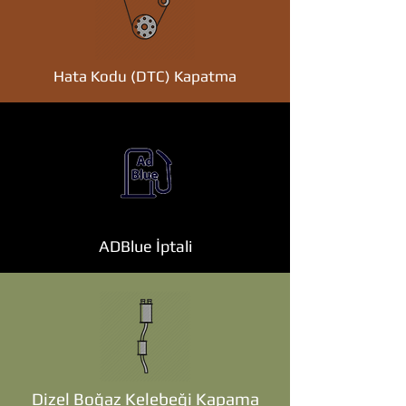
Hata Kodu (DTC) Kapatma
ADBlue İptali
Dizel Boğaz Kelebeği Kapama