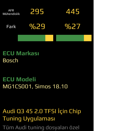
295
445
AFR
Mühendislik
%29
%27
Fark
ECU Markası
Bosch
ECU Modeli
MG1CS001, Simos 18.10
Audi Q3 45 2.0 TFSI İçin Chip
Tuning Uygulaması
Tüm Audi tuning dosyaları özel