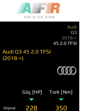
Audi
Q3
2018->
45 2.0 TFSI
Audi Q3 45 2.0 TFSI
(2018->)
Güç [HP]
Tork [Nm]
228
350
Orijinal