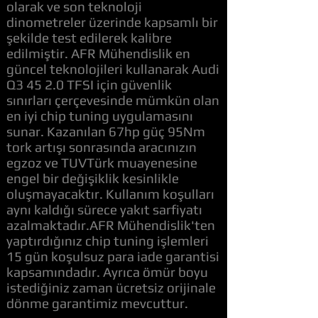
olarak ve son teknoloji
dinometreler üzerinde kapsamlı bir
şekilde test edilerek kalibre
edilmiştir. AFR Mühendislik en
güncel teknolojileri kullanarak Audi
Q3 45 2.0 TFSI için güvenlik
sınırları çerçevesinde mümkün olan
en iyi chip tuning uygulamasını
sunar. Kazanılan 67hp güç 95Nm
tork artışı sonrasında aracınızın
egzoz ve TUVTürk muayenesine
engel bir değişiklik kesinlikle
oluşmayacaktır. Kullanım koşulları
aynı kaldığı sürece yakıt sarfiyatı
azalmaktadır.AFR Mühendislik'ten
yaptırdığınız chip tuning işlemleri
15 gün koşulsuz para iade garantisi
kapsamındadır. Ayrıca ömür boyu
istediğiniz zaman ücretsiz orijinale
dönme garantimiz mevcuttur.