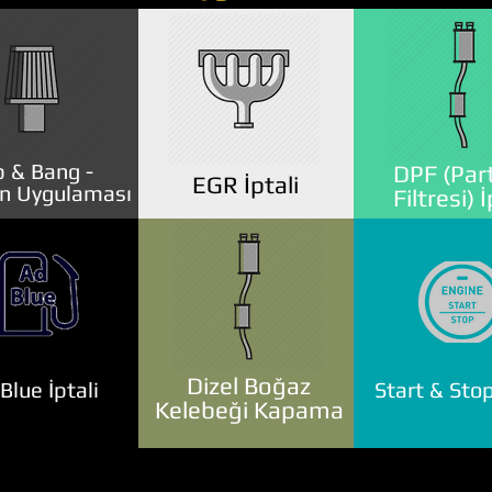
 & Bang -
DPF (Part
EGR İptali
n Uygulaması
Filtresi) İ
Dizel Boğaz
lue İptali
Start & Stop
Kelebeği Kapama