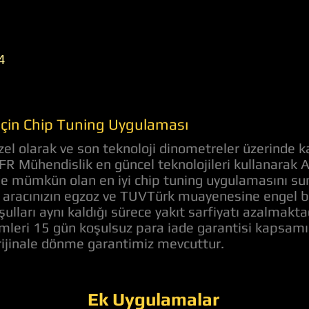
4
 İçin Chip Tuning Uygulaması
el olarak ve son teknoloji dinometreler üzerinde k
AFR Mühendislik en güncel teknolojileri kullanarak 
nde mümkün olan en iyi chip tuning uygulamasını s
aracınızın egzoz ve TUVTürk muayenesine engel bir 
ulları aynı kaldığı sürece yakıt sarfiyatı azalmakt
lemleri 15 gün koşulsuz para iade garantisi kapsam
orijinale dönme garantimiz mevcuttur.
Ek Uygulamalar