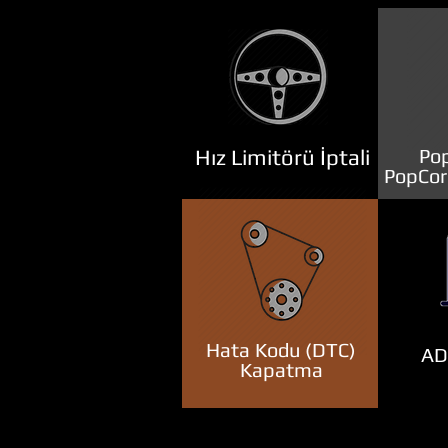
Hız Limitörü İptali
Pop
PopCor
Hata Kodu (DTC)
ADB
Kapatma