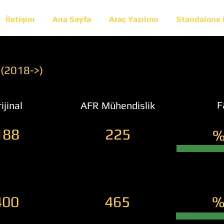
İletişim
Ana Sayfa
Araç Yazılımı
Standalone
 (2018->)
F
ijinal
AFR Mühendislik
188
225
%
400
465
%