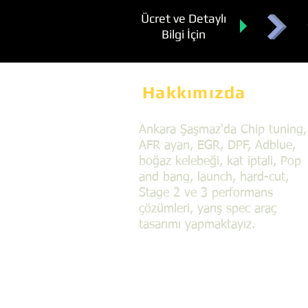
Ücret ve Detaylı
Bilgi İçin
Hakkımızda
Ankara Şaşmaz'da Chip tuning,
AFR ayarı, EGR, DPF, Adblue,
boğaz kelebeği, kat iptali, Pop
and bang, launch, hard-cut,
Stage 2 ve 3 performans
çözümleri, yarış spec araç
tasarımı yapmaktayız.