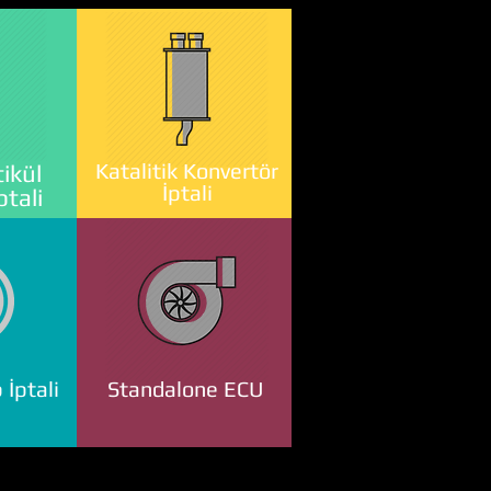
Katalitik Konvertör
ikül
İptali
ptali
 İptali
Standalone ECU