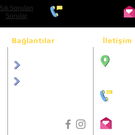
Sık Sorulan
0 534 322 74 01
Sorular
Bağlantılar
İletişim
Bahçeka
Sit. 2
afrmuhendislik.com
Etimes
afrchiptuning.com
+90 (5
info@a