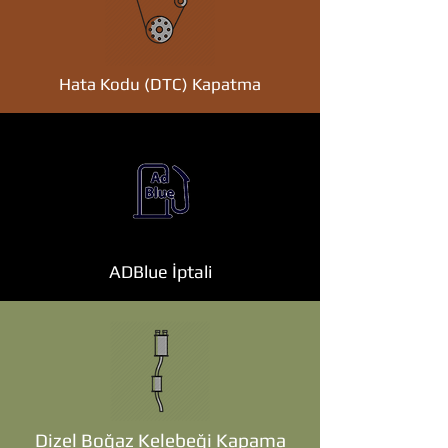
Hata Kodu (DTC) Kapatma
ADBlue İptali
Dizel Boğaz Kelebeği Kapama