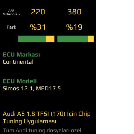
220
380
AFR
Mühendislik
%31
%19
Fark
ECU Markası
Continental
ECU Modeli
Simos 12.1, MED17.5
Audi A5 1.8 TFSI (170) İçin Chip
Tuning Uygulaması
Tüm Audi tuning dosyaları özel