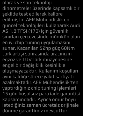
olarak ve son teknoloji
dinometreler üzerinde kapsamlı bir
şekilde test edilerek kalibre
edilmiştir. AFR Mühendislik en
güncel teknolojileri kullanarak Audi
A5 1.8 TFSI (170) için güvenlik
sınırları çerçevesinde mümkün olan
en iyi chip tuning uygulamasını
sunar. Kazanılan 52hp güç 60Nm
tork artışı sonrasında aracınızın
egzoz ve TUVTürk muayenesine
engel bir değişiklik kesinlikle
oluşmayacaktır. Kullanım koşulları
aynı kaldığı sürece yakıt sarfiyatı
azalmaktadır.AFR Mühendislik'ten
yaptırdığınız chip tuning işlemleri
15 gün koşulsuz para iade garantisi
kapsamındadır. Ayrıca ömür boyu
istediğiniz zaman ücretsiz orijinale
dönme garantimiz mevcuttur.