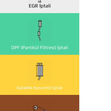
EGR İptali
DPF (Partikül Filtresi) İptali
Katalitik Konvertör İptali