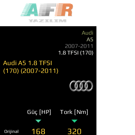
Audi
A5
2007-2011
1.8 TFSI (170)
Audi A5 1.8 TFSI
(170) (2007-2011)
Güç [HP]
Tork [Nm]
168
320
Orijinal