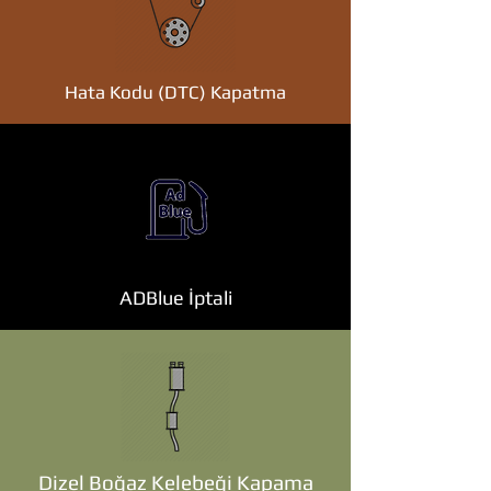
Hata Kodu (DTC) Kapatma
ADBlue İptali
Dizel Boğaz Kelebeği Kapama