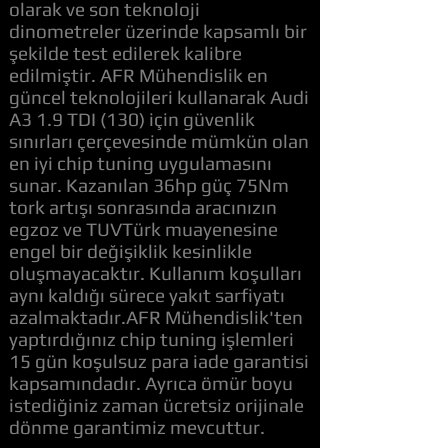
olarak ve son teknoloji
dinometreler üzerinde kapsamlı bir
şekilde test edilerek kalibre
edilmiştir. AFR Mühendislik en
güncel teknolojileri kullanarak Audi
A3 1.9 TDI (130) için güvenlik
sınırları çerçevesinde mümkün olan
en iyi chip tuning uygulamasını
sunar. Kazanılan 36hp güç 75Nm
tork artışı sonrasında aracınızın
egzoz ve TUVTürk muayenesine
engel bir değişiklik kesinlikle
oluşmayacaktır. Kullanım koşulları
aynı kaldığı sürece yakıt sarfiyatı
azalmaktadır.AFR Mühendislik'ten
yaptırdığınız chip tuning işlemleri
15 gün koşulsuz para iade garantisi
kapsamındadır. Ayrıca ömür boyu
istediğiniz zaman ücretsiz orijinale
dönme garantimiz mevcuttur.