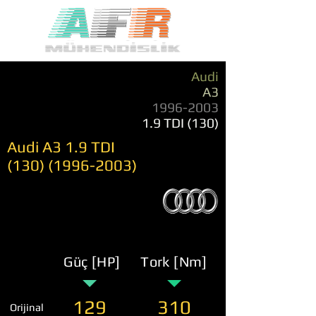
Audi
A3
1996-2003
1.9 TDI (130)
Audi A3 1.9 TDI
(130) (1996-2003)
Güç [HP]
Tork [Nm]
129
310
Orijinal