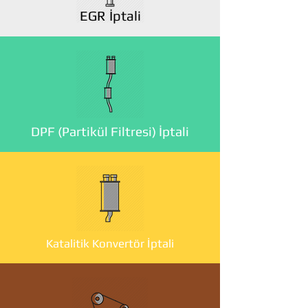
EGR İptali
DPF (Partikül Filtresi) İptali
Katalitik Konvertör İptali