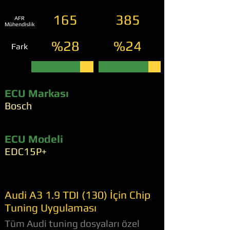
165
385
AFR
Mühendislik
%28
%24
Fark
ECU Markası
Bosch
ECU Modeli
EDC15P+
Audi A3 1.9 TDI (130) İçin Chip
Tuning Uygulaması
Tüm Audi tuning dosyaları özel