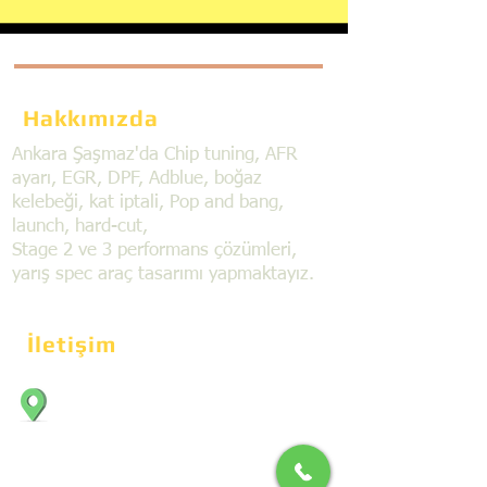
Hakkımızda
Ankara Şaşmaz'da Chip tuning, AFR
ayarı, EGR, DPF, Adblue, boğaz
kelebeği, kat iptali, Pop and bang,
launch, hard-cut,
Stage 2 ve 3 performans çözümleri,
yarış spec araç tasarımı yapmaktayız.
İletişim
Bahçekapı Mahallesi Dökmeciler Sanayi
Sit. 2492.cad. 7A/5 06797, Şaşmaz,
Etimesgut/Ankara