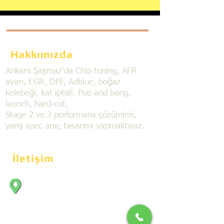
Hakkımızda
Ankara Şaşmaz'da Chip tuning, AFR
ayarı, EGR, DPF, Adblue, boğaz
kelebeği, kat iptali, Pop and bang,
launch, hard-cut,
Stage 2 ve 3 performans çözümleri,
yarış spec araç tasarımı yapmaktayız.
İletişim
Bahçekapı Mahallesi Dökmeciler Sanayi
Sit. 2492.cad. 7A/5 06797, Şaşmaz,
Etimesgut/Ankara