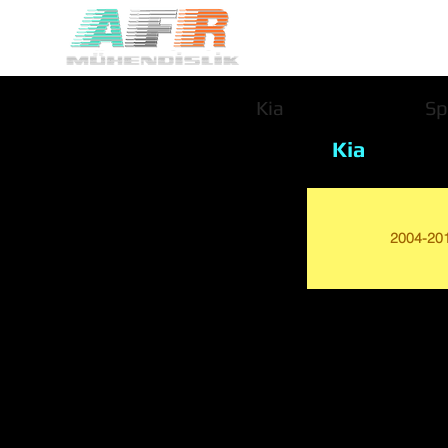
Kia
Sp
Kia
2004-20