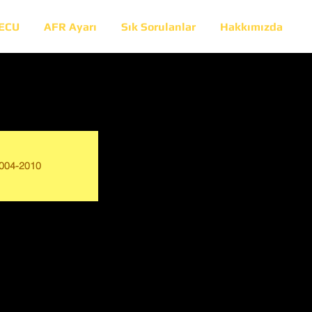
 ECU
AFR Ayarı
Sık Sorulanlar
Hakkımızda
004-2010