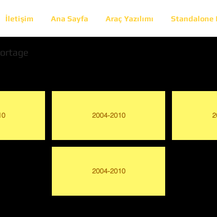
İletişim
Ana Sayfa
Araç Yazılımı
Standalone
ortage
10
2004-2010
2
2004-2010