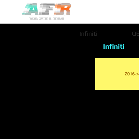
Infiniti
Q
Infiniti
2016->