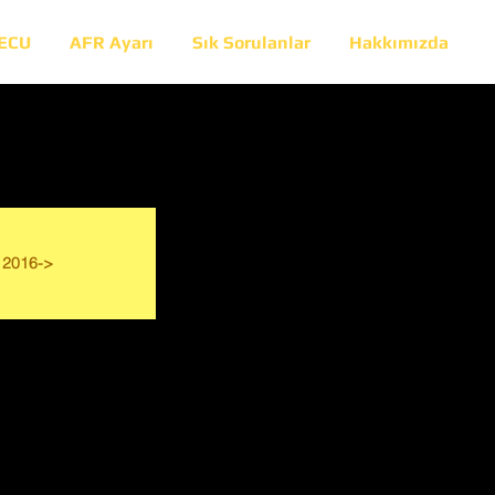
 ECU
AFR Ayarı
Sık Sorulanlar
Hakkımızda
2016->