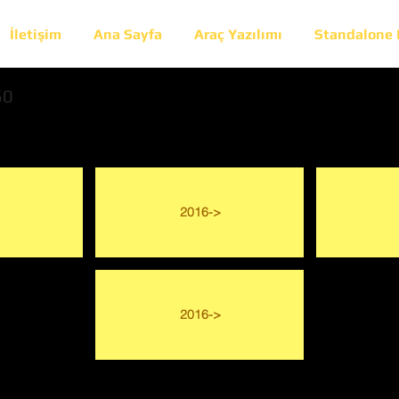
İletişim
Ana Sayfa
Araç Yazılımı
Standalone
60
2016->
2016->