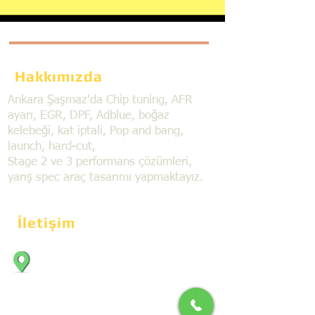
Hakkımızda
Ankara Şaşmaz'da Chip tuning, AFR
ayarı, EGR, DPF, Adblue, boğaz
kelebeği, kat iptali, Pop and bang,
launch, hard-cut,
Stage 2 ve 3 performans çözümleri,
yarış spec araç tasarımı yapmaktayız.
İletişim
Bahçekapı Mahallesi Dökmeciler Sanayi
Sit. 2492.cad. 7A/5 06797, Şaşmaz,
Etimesgut/Ankara