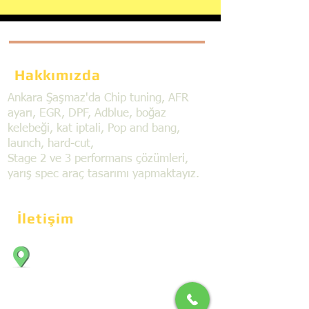
Hakkımızda
Ankara Şaşmaz'da Chip tuning, AFR
ayarı, EGR, DPF, Adblue, boğaz
kelebeği, kat iptali, Pop and bang,
launch, hard-cut,
Stage 2 ve 3 performans çözümleri,
yarış spec araç tasarımı yapmaktayız.
İletişim
Bahçekapı Mahallesi Dökmeciler Sanayi
Sit. 2492.cad. 7A/5 06797, Şaşmaz,
Etimesgut/Ankara