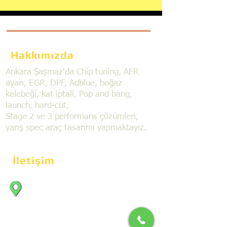
Hakkımızda
Ankara Şaşmaz'da Chip tuning, AFR
ayarı, EGR, DPF, Adblue, boğaz
kelebeği, kat iptali, Pop and bang,
launch, hard-cut,
Stage 2 ve 3 performans çözümleri,
yarış spec araç tasarımı yapmaktayız.
İletişim
Bahçekapı Mahallesi Dökmeciler Sanayi
Sit. 2492.cad. 7A/5 06797, Şaşmaz,
Etimesgut/Ankara