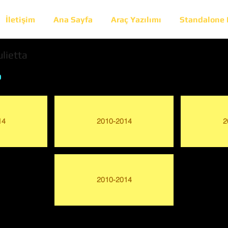
İletişim
Ana Sayfa
Araç Yazılımı
Standalone
ulietta
o
14
2010-2014
2
2010-2014