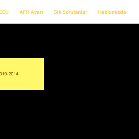
 ECU
AFR Ayarı
Sık Sorulanlar
Hakkımızda
010-2014